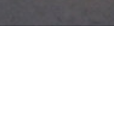
Bürgerheim ruft Bewohner-Chor ins
Leben
Eröffnung der Beratungsstelle „Alter & Technik“: Am
vergangenen Donnerstag feierte das Landratsamt die
Eröffnung des Beratungszentrums „Alter & Technik“.
Speziell für diesen Anlass stellte das Bürgerheim
Schwenningen e.V. mit großem Engagement einen
Seniorenchor zusammen. 13 Bewohnerinnen und
Bewohner, mit einem Altersdurchschnitt von 86 Jahren,