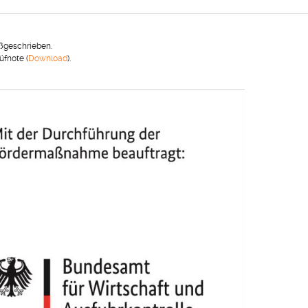
ßgeschrieben.
fnote (
Download
).