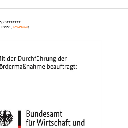
ßgeschrieben.
fnote (
Download
).