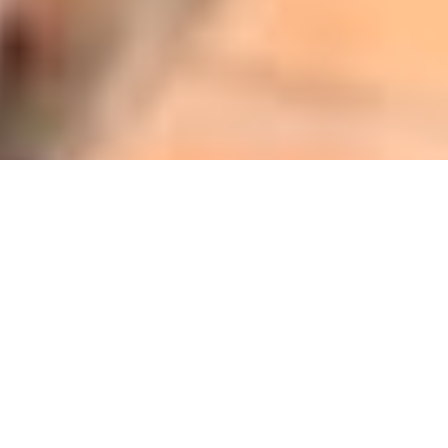
Schmotziger Dunnschdig im
Bürgerheim
Schmotziger Dunnschdig im Bürgerheim
In diesem Jahr stand alles unter dem Motto Zirkus. Schon
am Morgen waren wir mit den Mulle Trommlern bei uns
unterwegs. Mit Trommeln, Musik und einer fröhlichen