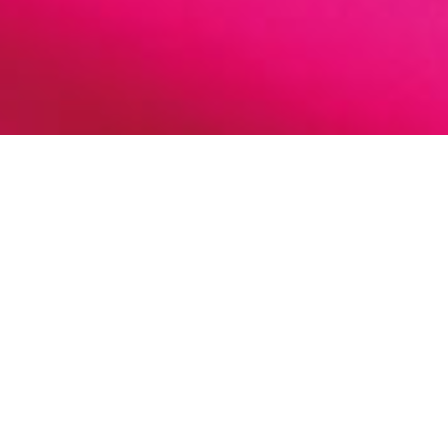
September-Aktion im Bürgerheim-Café
Im September gibt es Zwiebelkuchen mit Suser im
Angebot für 5,50€.
Kommt gerne vorbei: jeden Freitag, Samstag und Sonntag
von 14:00 – 17:30 Uhr, für Bewohner|innen, Gäste,
Angehörige und Besucher. 🍰🍷
Wir freuen uns auf euch! ☕