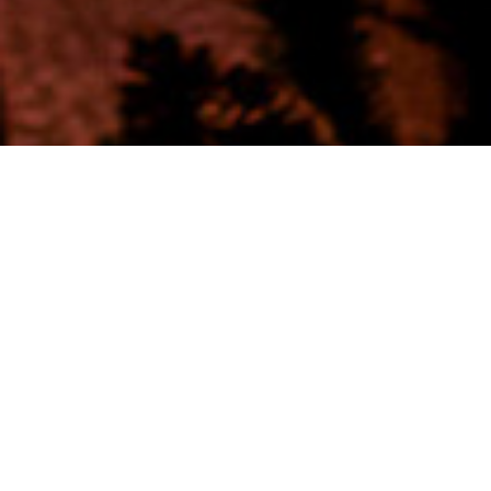
Weihnachtsgrüße
Schneller als gedacht ist es
wieder soweit.
Die schönste Zeit des Jahres steht vor unseren Türen!
Es ist Weihnachtszeit. Weihnachten ist das Fest der Liebe,
Dankbarkeit und Herzlichkeit. Wir sagen Danke für die
Zusammenarbeit, Ihr Vertrauen, welches Sie uns in diesem